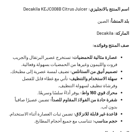
اسم المنتج بالانجليزي:
Decakila KEJC008B Citrus Juicer
بلد المنشأ:
الصين
الماركة:
Decakila
صف المنتج وفوائده:
عصارة مثالية للحمضيات:
تستخرج عصير البرتقال والجريب
فروت والليمون وغيرها من الحمضيات بسهولة وفعالية.
تصميم أنيق من الستانلس:
تضيف لمسة عصرية إلى مطبخك.
سهلة الاستخدام والتنظيف:
تأتي مع غطاء قابل للفصل
وفرشاة تنظيف لسهولة التنظيف.
محرك قوي 160 واط:
يوفر أداءً سلسًا وسريعًا.
شفرة حادة من الفولاذ المقاوم للصدأ:
تضمن عصيرًا صافياً
بدون لب.
قاعدة غير قابلة للانزلاق:
تضمن ثبات العصارة أثناء الاستخدام.
حجم مناسب:
تتناسب مع جميع أحجام المطابخ.