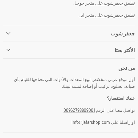
تطبيق جعفرشوب على متجر جوجل
تطبيق جعفرشوب على متجر ابل
جعفر شوب
الأكثر بحثا
من نحن
أول موقع عربي متخصّص لبيع المعدات والأدوات التي تحتاجها للقيام بأي
صيانة، تصليح، تركيب أو إضافة لمسة لبيتك
عندك استفسار؟
تواصل معنا على الرقم
00962798809001
او راسلنا على info@jafarshop.com