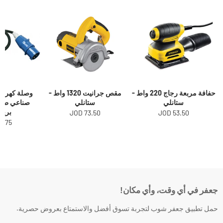
حفافة مربعة رجاج 220 واط -
مقص جرانيت 1320 واط -
وصلة كهرباء
ستانلي
ستانلي
برين
73.50 JOD
53.50 JOD
.75 JOD
جعفر في أي وقت، وأي مكان!
حمل تطبيق جعفر شوب لتجربة تسوق أفضل والاستمتاع بعروض حصرية.