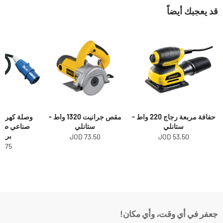
قد يعجبك أيضاً
حفافة مربعة رجاج 220 واط -
مقص جرانيت 1320 واط -
وصلة كهرباء
ستانلي
ستانلي
برين
73.50 JOD
53.50 JOD
.75 JOD
جعفر في أي وقت، وأي مكان!