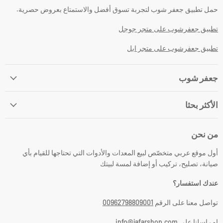
حمل تطبيق جعفر شوب لتجربة تسوق أفضل والاستمتاع بعروض حصرية.
تطبيق جعفرشوب على متجر جوجل
تطبيق جعفرشوب على متجر ابل
جعفر شوب
الأكثر بحثا
من نحن
أول موقع عربي متخصّص لبيع المعدات والأدوات التي تحتاجها للقيام بأي
صيانة، تصليح، تركيب أو إضافة لمسة لبيتك
عندك استفسار؟
تواصل معنا على الرقم
00962798809001
او راسلنا على info@jafarshop.com