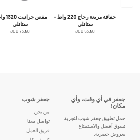
حفافة مربعة رجاج 220 واط -
مقص جرانيت
ستانلي
ستانلي
73.50 JOD
53.50 JOD
جعفر في أي وقت، وأي
جعفر شوب
مكان!
من نحن
حمل تطبيق جعفر شوب لتجربة
تواصل معنا
تسوق أفضل والاستمتاع
فريق العمل
بعروض حصرية.
كن شريكا