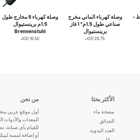
 1320 واط -
وصلة كهرباء الماني مخرج
وصلة كهرباء 6 مخارج طول
صناعي طول 1.5م* 1 فاز
1.5م برينستيوال
برينستيوال
Brennenstuhl
16.50 JOD
26.75 JOD
الأكثر بحثا
من نحن
مضخة ماء
أول موقع عربي متخ
المعدات والأدوات ال
الحدائق
للقيام بأي صيانة، ت
العدد اليدوية
أو إضافة لمسة لبيت
سلالم