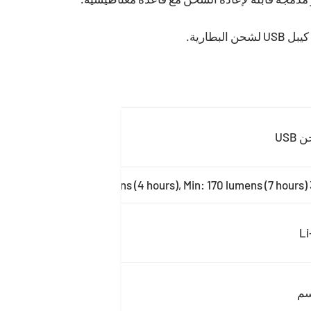
لبطارية.
USB
350
Li