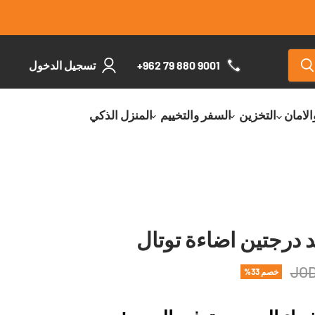
+962 79 880 9001
تسجيل الدخول
الامان
التخزين
السفر والتخييم
المنزل الذكي
درجتين اضاءة توتال
خصم
33
%