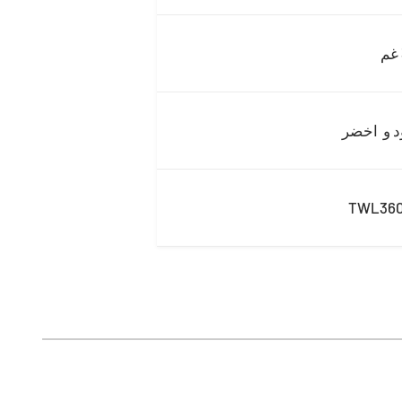
 و اخضر
TWL360