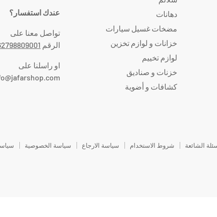
عندك استفسار؟
دهانات
مضخات غسيل سيارات
تواصل معنا على
خزانات و لوازم تخزين
الرقم
62798809001
لوازم تخييم
او راسلنا على
خزنات و صناديق
fo@jafarshop.com
كشافات و أضوية
سئلة الشائعة
شروط الاستخدام
سياسة الارجاع
سياسة الخصوصية
سياسة