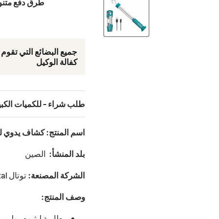
طرق دفع متنوع
جمیع البضائع التي تقوم
كفالة الوكيل
طلب شراء - للكميات الكب
اسم المنتج: كشاف يدوي لي
بلد المنشأ:
الصين
الشركة المصنعة:
توتال Total
وصف المنتج:
بطارية ليثيوم بوليم