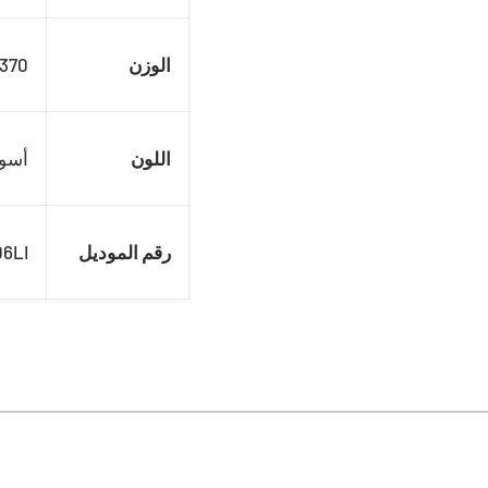
الوزن
370 غم
اللون
أسود
رقم الموديل
6LI