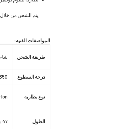
يتم الشحن من خلال كيبل USB لشحن ا
المواصفات الفنية:
طريقة الشحن
شاحن 
درجة السطوع
 lumens (4 hours), Min: 170 lumens (7 hours)
نوع بطارية
-Ion
الطول
47 سم