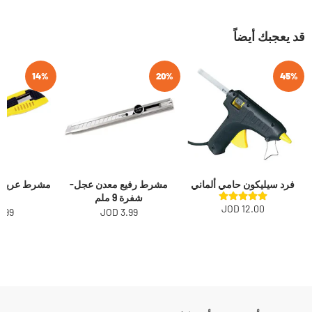
قد يعجبك أيضاً
14%
20%
45%
فرد سيليكون حامي ألماني
مشرط رفيع معدن عجل-
شفرة 9 ملم
يا
12.00 JOD
.99 JOD
3.99 JOD