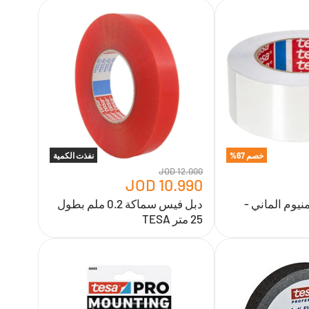
دبل
فيس
سماكة
0.2
ملم
بطول
25
متر
TESA
خصم
67
%
نفذت الكمية
12.000 JOD
10.990 JOD
يوم الماني -
دبل فيس سماكة 0.2 ملم بطول
25 متر TESA
شريط
دبل
فيس
ابيض
متعدد