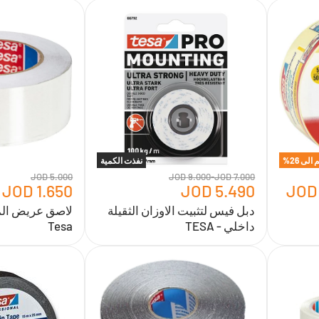
دبل
لاصق
فيس
عريض
لتثبيت
المنيوم
الاوزان
الماني
الثقيلة
-
داخلي
Tesa
-
TESA
 الى
26
%
نفذت الكمية
5.000 JOD
9.000 JOD
-
7.000 JOD
1.650 JOD
5.490 JOD
دبل فيس لتثبيت الاوزان الثقيلة
لاصق عريض المن
داخلي - TESA
Tesa
شريط
شريط
لاصق
لاصق
مانع
مانع
انزلاق
انزلاق
الماني
الماني