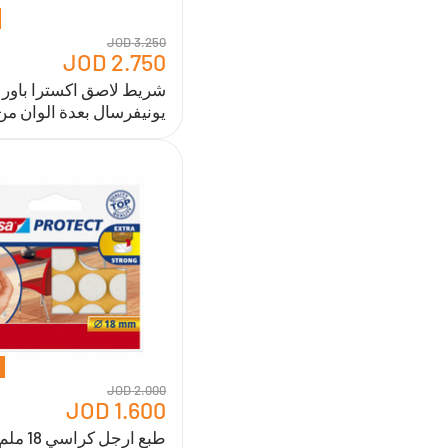
3.250 JOD
2.750 JOD
شريط لاصق اكسترا باور
يونيفرسال بعدة الوان من ESA
طبع
ارجل
كراسي
18
ملم
*
16
حبة
أبيض
من
TESA
2.000 JOD
1.600 JOD