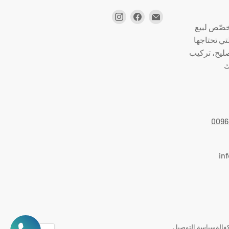
صّص لبيع
تي تحتاجها
صليح، تركيب
ك
0096
in
فالة
سياسة التوصيل