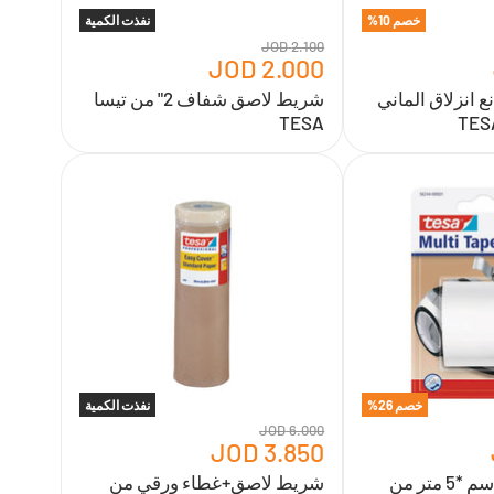
خصم
10
%
نفذت الكمية
2.100 JOD
2.000 JOD
 انزلاق الماني
شريط لاصق شفاف 2" من تيسا
TESA
شريط
لاصق+غطاء
ورقي
من
تيسا
TESA
خصم
26
%
نفذت الكمية
6.000 JOD
3.850 JOD
شريط اصلاح 5 سم *5 متر من
شريط لاصق+غطاء ورقي من