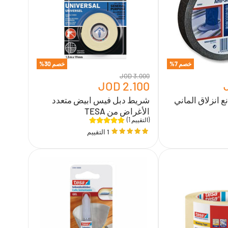
الأغراض
من
TESA
خصم
7
%
خصم
30
%
3.000 JOD
2.100 JOD
 انزلاق الماني
شريط دبل فيس ابيض متعدد
الأغراض من TESA
(1 التقييم)
1 التقييم
سوبر
جلو
جل
4.5
غرام
من
تيسا