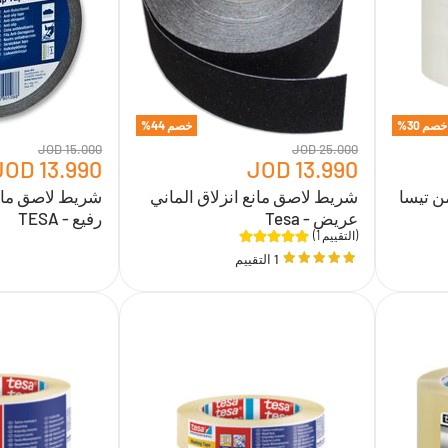
عريض
رفيع
-
-
TESA
Tesa
خصم
30
%
خصم
44
%
15.000 JOD
25.000 JOD
13.990 JOD
13.990 JOD
" *40 مترمن تيسا
شريط لاصق مانع انزلاق الماني
شريط لاصق مانع
عريض - Tesa
رفيع - TESA
(1 التقييم)
1 التقييم
شريط
شريط
لاصق
لاصق
ورقي
ورقي
عدة
ثقيل
قياسات
عدة
من
قياسات
تيسا
من