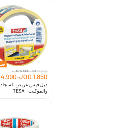
دبل
فيس
عريض
للسجاد
والموكيت
-
TESA
خصم
5.500 JOD
-
2.500 JOD
4.990 JOD
-
1.850 JOD
دبل فيس عريض للسجاد
والموكيت - TESA
لاصق
شفاف
2"
*40
مترمن