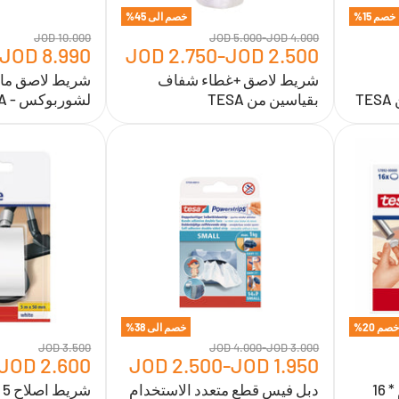
خصم
15
%
خصم الى
45
%
10.000 JOD
5.000 JOD
-
4.000 JOD
8.990 JOD
2.750 JOD
-
2.500 JOD
شريط لاصق +غطاء شفاف
شريط لاصق مانع
T
بقياسين من TESA
لشوربوكس - TESA
دبل
شريط
فيس
اصلاح
قطع
5
متعدد
سم
الاستخدام
*5
عدة
متر
قياسات
من
من
تيسا
تيسا
-
TESA
TESA
خصم
20
%
خصم الى
38
%
3.500 JOD
4.000 JOD
-
3.000 JOD
2.600 JOD
2.500 JOD
-
1.950 JOD
طبع ارجل كراسي 18 ملم * 16
دبل فيس قطع متعدد الاستخدام