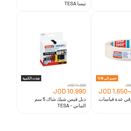
تيسا TESA
دبل
فيس
شيك
شاك
5
سم
الماني
-
TESA
خصم الى
18
%
نفذت الكمية
14.000 JOD
10.990 JOD
1.650 JOD
-
ي عدة قياسات
دبل فيس شيك شاك 5 سم
الماني - TESA