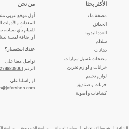
الأكثر بحثا
من نحن
مضخة ماء
أول موقع عربي متخ
المعدات والأدوات ال
الحدائق
للقيام بأي صيانة، ت
العدد اليدوية
أو إضافة لمسة لبيت
سلالم
عندك استفسار؟
دهانات
مضخات غسيل سيارات
تواصل معنا على
خزانات و لوازم تخزين
الرقم
2798809001
لوازم تخييم
او راسلنا على
خزنات و صناديق
fo@jafarshop.com
كشافات و أضوية
 الشائعة
شروط الاستخدام
سياسة الارجاع
سياسة الخصوصية
سياسة الك