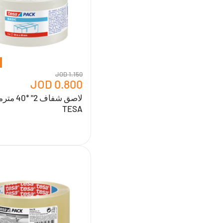
تيسا
TESA
1.150 JOD
0.800 JOD
لاصق شفاف 2
TESA
شريط
لاصق
شفاف
2"*
66
متر
من