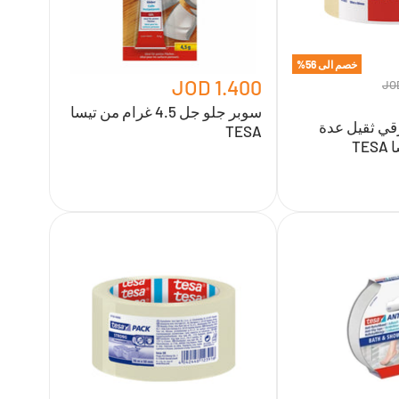
TESA
خصم الى
56
%
1.400 JOD
سوبر جلو جل 4.5 غرام من تيسا
ي ثقيل عدة
TESA
T
شريط
لاصق
شفاف
2"
من
تيسا
TESA