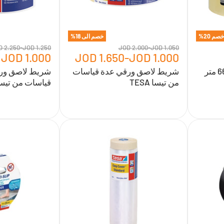
TESA
تيسا
TESA
خصم
20
%
خصم الى
18
%
2.250 JOD
-
1.250 JOD
2.000 JOD
-
1.050 JOD
1.000 JOD
1.650 JOD
-
1.000 JOD
شريط لاصق شفاف 2"* 66 متر
شريط لاصق ورقي عدة قياسات
شريط لاصق ورق
من تيسا TESA
قياسات من تيسا ESA
شريط
شريط
لاصق
لاصق
+غطاء
مانع
شفاف
انزلاق
بقياسين
الماني
من
لشوربوكس
-
TESA
TESA