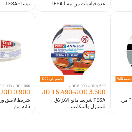
عدة قياسات من تيسا TESA
تيسا - TESA
TESA
شريط
شريط
لاصق
مانع
ورقي
الانزلاق
عدة
للمنازل
قياسات
والمكاتب
35م
من
خصم
13
%
خصم الى
22
%
2.000 JOD
-
1.050 JOD
6.000 JOD
-
4.500 JOD
0.900 JOD
5.490 JOD
-
3.500 JOD
دبل فبس لتثبيت PRO Slim من
TESA شريط مانع الانزلاق
شريط لاصق ورق
للمنازل والمكاتب
35م من