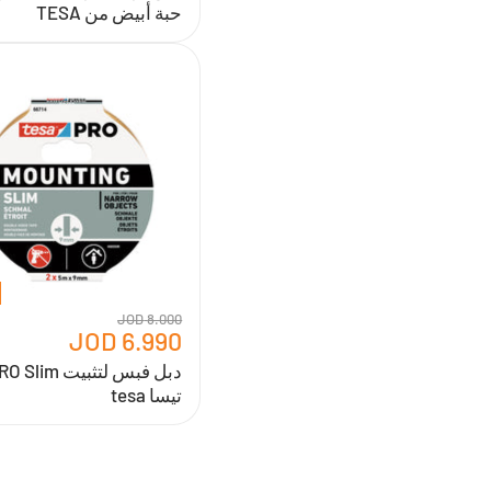
حبة أبيض من TESA
دبل
فبس
لتثبيت
PRO
Slim
من
تيسا
tesa
8.000 JOD
6.990 JOD
تيسا tesa