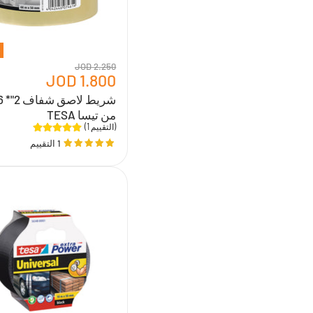
تيسا
TESA
2.250 JOD
1.800 JOD
من تيسا TESA
(1 التقييم)
1 التقييم
شريط
لاصق
اكسترا
باور
يونيفرسال
بعدة
الوان
من
TESA