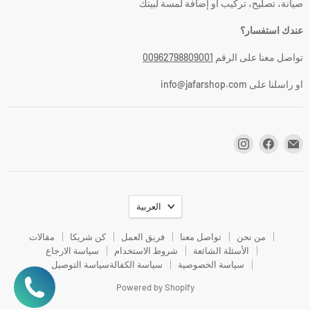
صيانة، تصليح، تركيب أو إضافة لمسة لبيتك
عندك استفسار؟
تواصل معنا على الرقم
00962798809001
او راسلنا على info@jafarshop.com
اللغة
العربية
من نحن
تواصل معنا
فريق العمل
كن شريكا
مقالات
الأسئلة الشائعة
شروط الاستخدام
سياسة الارجاع
سياسة الخصوصية
سياسة الكفالة
سياسة التوصيل
Powered by Shopify