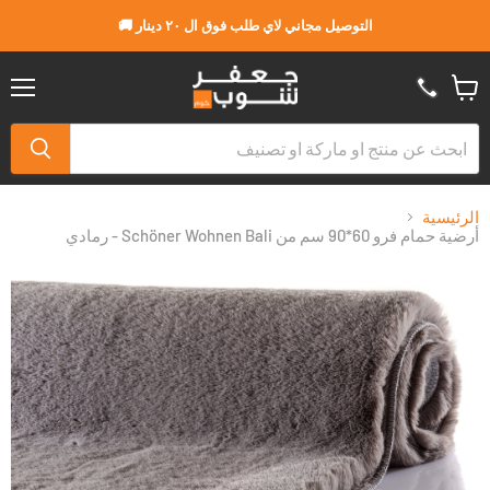
التوصيل مجاني لاي طلب فوق ال ٢٠ دينار 🚚
القا
عربة
التسو
الرئيسية
أرضية حمام فرو 60*90 سم من Schöner Wohnen Bali - رمادي