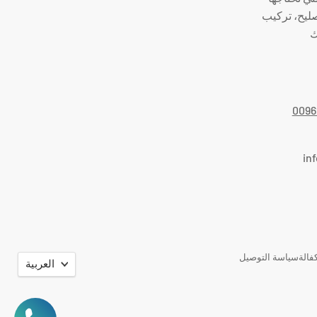
صليح، تركيب
ك
0096
in
اللغة
فالة
سياسة التوصيل
العربية