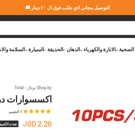
التوصيل مجاني لاي طلب فوق ال ٢٠ دينار 🚚
 الصحية
الانارة والكهرباء
الدهان
الحديقة
السيارة
السلامة والا
Shop by توتال - Total
اكسسوارات درمل 10 قطع م
1 التقييم
2.20 JOD
نفذت الكمية