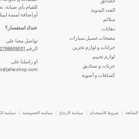
الحدائق
للقيام بأي صيانة، ت
العدد اليدوية
أو إضافة لمسة لبيت
سلالم
عندك استفسار؟
دهانات
مضخات غسيل سيارات
تواصل معنا على
خزانات و لوازم تخزين
الرقم
2798809001
لوازم تخييم
او راسلنا على
خزنات و صناديق
fo@jafarshop.com
كشافات و أضوية
 الشائعة
شروط الاستخدام
سياسة الارجاع
سياسة الخصوصية
سياسة الك