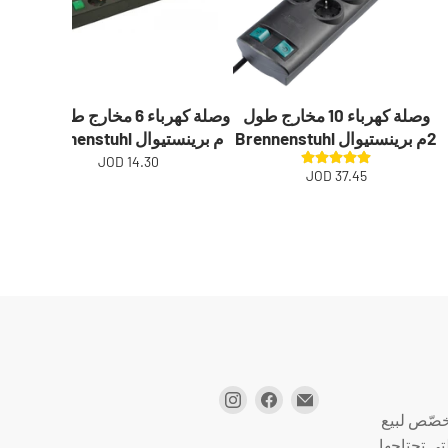
وصلة كهرباء 10 مخارج طول
وصلة كهرباء 6 مخارج طول 1.5
2م برينستيوال Brennenstuhl
م برينستيوال Brennenstuhl
بري
14.30 JOD
37.45 JOD
صّص لبيع
تي تحتاجها