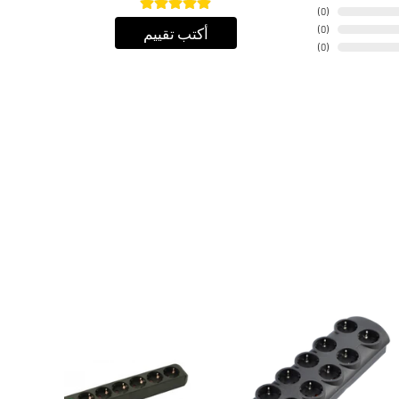
)
0
(
)
0
(
أكتب تقييم
)
0
(