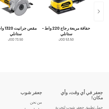
حفافة مربعة رجاج 220 واط -
مقص جرانيت
ستانلي
ستانلي
73.50 JOD
53.50 JOD
جعفر في أي وقت، وأي
جعفر شوب
مكان!
من نحن
حمل تطبيق جعفر شوب لتجربة