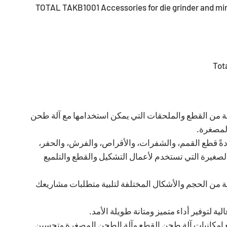
: TOTAL TAKB1001 Accessories for die grinder and mi
 من القطع والملحقات التي يمكن استخدامها مع آلة طحن
لمصغرة.
ً قطع القمم، والشفرات، والأقراص، والفرش، والحفر،
لصغيرة التي تستخدم لأعمال التشكيل والقطع والتلميع
 من الحجم والأشكال المختلفة لتلبية متطلبات مشاريعك
ية لتوفير أداء متميز ومتانة طويلة الأمد.
إمكانيات آلة طحن القطع وآلة الطحن المصغرة وتحسين