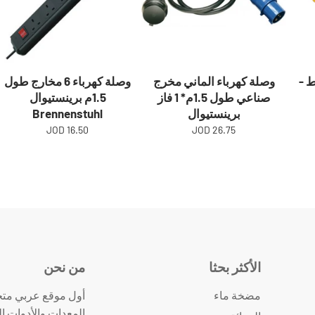
 1320 واط -
وصلة كهرباء الماني مخرج
وصلة كهرباء 6 مخارج طول
صناعي طول 1.5م* 1 فاز
1.5م برينستيوال
برينستيوال
Brennenstuhl
16.50 JOD
26.75 JOD
الأكثر بحثا
من نحن
مضخة ماء
أول موقع عربي متخ
المعدات والأدوات ال