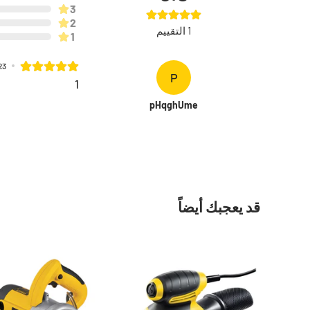
3
2
1
التقييم
1
23
P
1
pHqghUme
قد يعجبك أيضاً