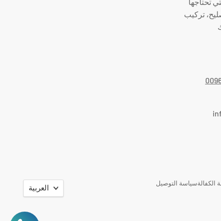
تي تحتاجها
صليح، تركيب
ك
009
in
اللغة
 الكفالة
سياسة التوصيل
العربية