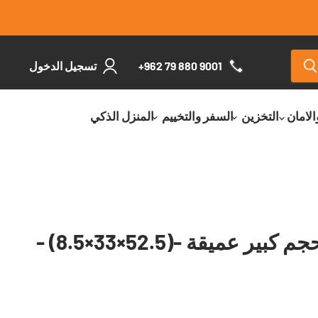
+962 79 880 9001
تسجيل الدخول
الامان
التخزين
السفر والتخييم
المنزل الذكي
صحن المنيوم حجم كبير عميقة -(52.5×33×8.5) -