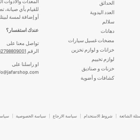
المعدات والأدوات ال
الحدائق
للقيام بأي صيانة، ت
العدد اليدوية
أو إضافة لمسة لبيت
سلالم
عندك استفسار؟
دهانات
مضخات غسيل سيارات
تواصل معنا على
خزانات و لوازم تخزين
الرقم
62798809001
لوازم تخييم
او راسلنا على
خزنات و صناديق
fo@jafarshop.com
كشافات و أضوية
سئلة الشائعة
شروط الاستخدام
سياسة الارجاع
سياسة الخصوصية
سياسة