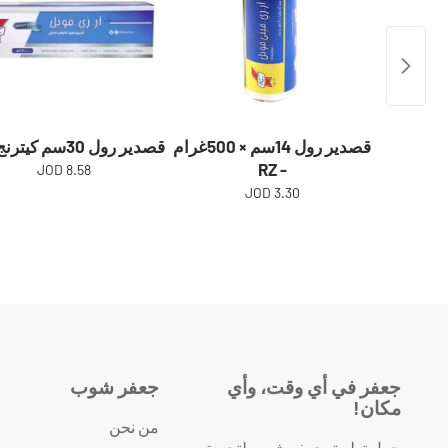
قصدير رول 14سم × 500غرام
قصدير رول 30سم كيترنج - RZ
- RZ
8.58 JOD
3.30 JOD
جعفر في أي وقت، وأي
جعفر شوب
مكان!
من نحن
حمل تطبيق جعفر شوب لتجربة