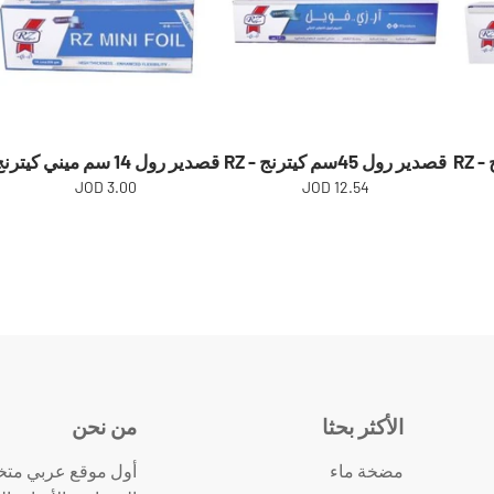
قصدير رول 45سم كيترنج - RZ
قصدير رول 14 سم ميني كيترنج
3.00 JOD
12.54 JOD
الأكثر بحثا
من نحن
مضخة ماء
أول موقع عربي متخ