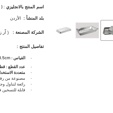
 )
اسم المنتج بالانجليزي
:
بلد المنشأ :
الأردن
الشركة المصنعة
:
( اّر 
تفاصيل المنتج :
8.5cm
·
القياس :
·
عدد القطع : قط
·
متعددة الاستخد
·
مصنوعة من رقائ
·
رائعة لتناول وج
·
قابلة للتسخين 