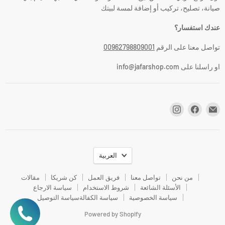
صيانة، تصليح، تركيب أو إضافة لمسة لبيتك
عندك استفسار؟
تواصل معنا على الرقم
00962798809001
او راسلنا على info@jafarshop.com
اللغة
العربية
من نحن
تواصل معنا
فريق العمل
كن شريكا
مقالات
الأسئلة الشائعة
شروط الاستخدام
سياسة الارجاع
سياسة الخصوصية
سياسة الكفالة
سياسة التوصيل
Powered by Shopify