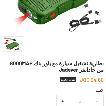
بطارية تشغيل سيارة مع باور بنك 8000MAH
من جادايفر Jadever
54.60 JOD
نفذت الكمية
الكمية