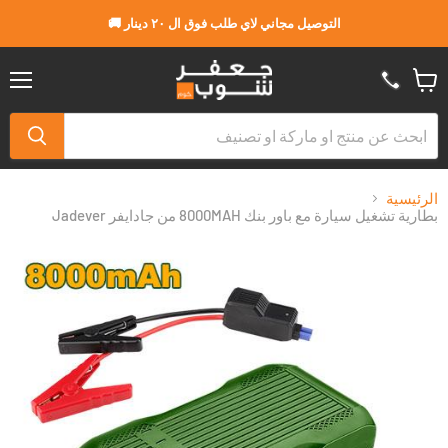
التوصيل مجاني لاي طلب فوق ال ٢٠ دينار 🚚
القا
عربة
التسو
الرئيسية
بطارية تشغيل سيارة مع باور بنك 8000MAH من جادايفر Jadever