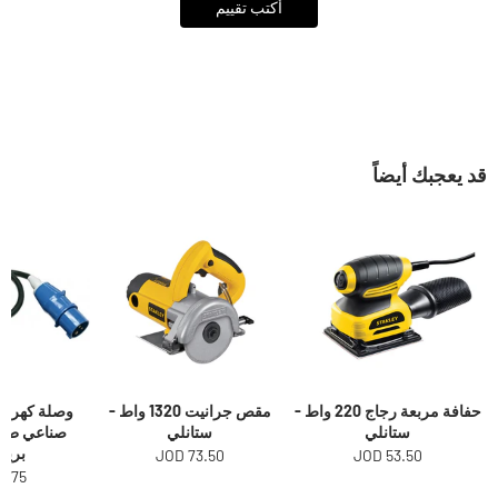
أكتب تقييم
قد يعجبك أيضاً
حفافة مربعة رجاج 220 واط -
مقص جرانيت 1320 واط -
وصلة كهرباء
ستانلي
ستانلي
برين
73.50 JOD
53.50 JOD
.75 JOD