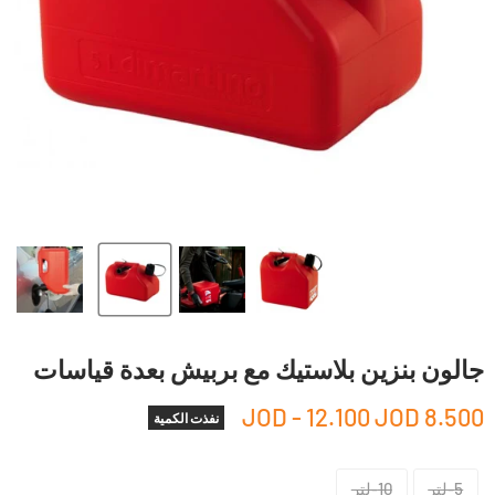
جالون بنزين بلاستيك مع بربيش بعدة قياسات
-
12.100 JOD
8.500 JOD
نفذت الكمية
5-لتر
10-لتر