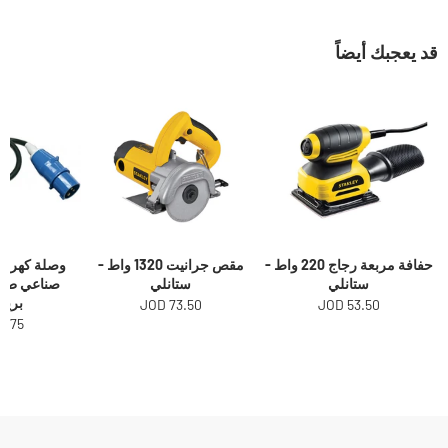
قد يعجبك أيضاً
حفافة مربعة رجاج 220 واط -
مقص جرانيت 1320 واط -
وصلة كهرباء
ستانلي
ستانلي
برين
73.50 JOD
53.50 JOD
.75 JOD