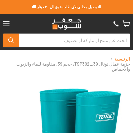
التوصيل مجاني لاي طلب فوق ال ٢٠ دينار 🚚
القا
عربة
التسو
الرئيسية
جزمة عمال توتال TSP302L.39، حجم 39، مقاومة للماء والزيوت
والأحماض