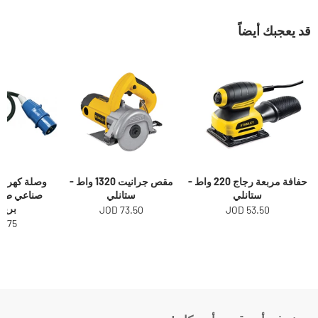
قد يعجبك أيضاً
حفافة مربعة رجاج 220 واط -
مقص جرانيت 1320 واط -
وصلة كهرباء
ستانلي
ستانلي
برين
73.50 JOD
53.50 JOD
.75 JOD