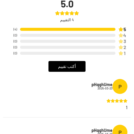
5.0
4
التقييم
5
)
4
(
4
)
0
(
3
)
0
(
2
)
0
(
1
)
0
(
أكتب تقييم
pHqghUme
P
2025-03-23
1
pHqghUme
P