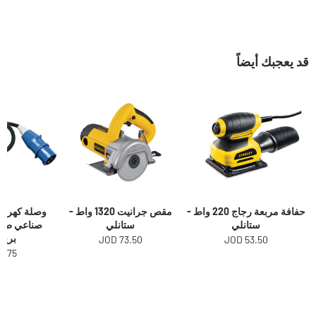
قد يعجبك أيضاً
حفافة مربعة رجاج 220 واط -
مقص جرانيت 1320 واط -
وصلة كهرباء
ستانلي
ستانلي
برين
73.50 JOD
53.50 JOD
.75 JOD