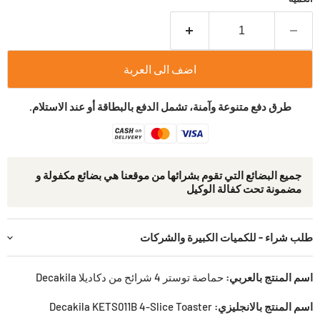
اضف الى العربة
طرق دفع متنوعة وآمنة، تشمل الدفع بالبطاقة أو عند الاستلام.
جمیع البضائع التي تقوم بشرائھا من موقعنا ھي بضائع مكفولة و
مضمونة تحت كفالة الوكيل
طلب شراء - للكميات الكبيرة والشركات
اسم المنتج بالعربي:
حماصة توستر 4 شرائح من دكاديلا Decakila
اسم المنتج بالانجليزي:
Decakila KETS011B 4-Slice Toaster