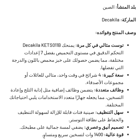
بلد المنشأ:
الصين
الماركة:
Decakila
وصف المنتج وفوائده:
توست مثالي في كل مرة:
يمنحك Decakila KETS011B
التحكم الدقيق في مستوى التحميص بفضل 7 إعدادات
مختلفة، مما يضمن حصولك على خبز محمص باللون والدرجة
التي تفضلها.
سعة كبيرة:
4 شرائح في وقت واحد، مثالي للعائلات أو
مجموعات الأصدقاء.
وظائف متعددة:
يتضمن وظائف إضافية مثل إذابة الثلج وإعادة
التسخين، مما يجعله جهازًا متعدد الاستخدامات يلبي احتياجاتك
المختلفة.
سهل التنظيف:
صينية فتات قابلة للإزالة لسهولة التنظيف
والحفاظ على نظافة التوستر.
تصميم أنيق وعصري:
يضفي لمسة جمالية على مطبخك.
قوة عالية:
1400 وات لتسخين سريع ومتساوٍ.