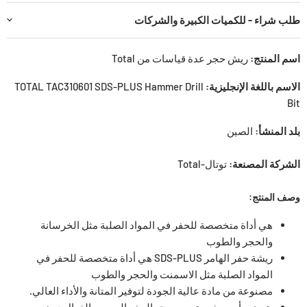
طلب شراء - للكميات الكبيرة والشركات
اسم المنتج:
ريش حجر عدة قياسات من Total
الاسم باللغة الإنجليزية:
TOTAL TAC310601 SDS-PLUS Hammer Drill
Bit
بلد المنشأ:
الصين
الشركة المصنعة:
توتال-Total
وصف المنتج:
هي أداة متخصصة للحفر في المواد الصلبة مثل الخرسانة
والحجر والطوب
ريشة حفر الهامر SDS-PLUS
هي أداة متخصصة للحفر في
المواد الصلبة مثل الاسمنت والحجر والطوب
مصنوعة من مادة عالية الجودة لتوفير المتانة والأداء العالي.
يتميز برأس حفر متين يسمح بالحفر السريع والفعال دون