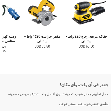
حفافة مربعة رجاج 220 واط -
مقص جرانيت 1320 واط -
وصلة كهرباء
ستانلي
ستانلي
برين
73.50 JOD
53.50 JOD
.75 JOD
جعفر في أي وقت، وأي مكان!
حمل تطبيق جعفر شوب لتجربة تسوق أفضل والاستمتاع بعروض حصرية.
تطبيق جعفرشوب على متجر جوجل