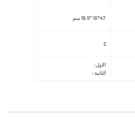
47*10 *16.5 سم
2
الاول:
الثانية :