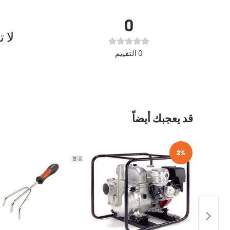
0
لا 
0
التقييم
قد يعجبك أيضاً
2%