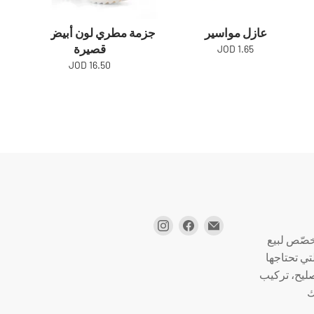
عازل مواسير
جزمة مطري لون أبيض رقبة
جز
قصيرة
1.65 JOD
16.50 JOD
صّص لبيع
تي تحتاجها
صليح، تركيب
ك