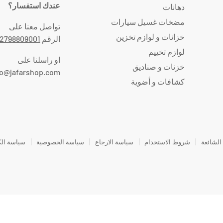
عندك استفسار؟
دهانات
مضخات غسيل سيارات
تواصل معنا على
خزانات و لوازم تخزين
الرقم
2798809001
لوازم تخييم
او راسلنا على
خزنات و صناديق
fo@jafarshop.com
كشافات و أضوية
 الشائعة
شروط الاستخدام
سياسة الارجاع
سياسة الخصوصية
سياسة الك