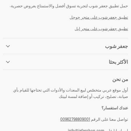
حمل تطبيق جعفر شوب لتجربة تسوق أفضل والاستمتاع بعروض حصرية.
تطبيق جعفرشوب على متجر جوجل
تطبيق جعفرشوب على متجر ابل
جعفر شوب
الأكثر بحثا
من نحن
أول موقع عربي متخصّص لبيع المعدات والأدوات التي تحتاجها للقيام بأي
صيانة، تصليح، تركيب أو إضافة لمسة لبيتك
عندك استفسار؟
تواصل معنا على الرقم
00962798809001
او راسلنا على info@jafarshop.com