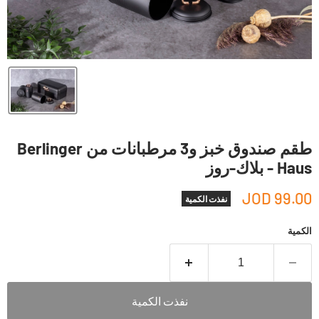
طقم صندوق خبز و3 مرطبانات من Berlinger
Haus - بلاك-روز
99.00 JOD
نفذت الكمية
الكمية
نفذت الكمية