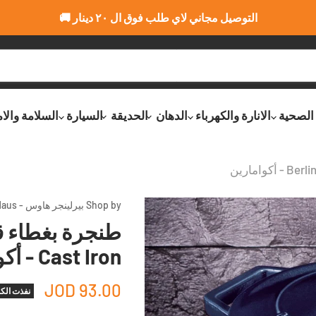
التوصيل مجاني لاي طلب فوق ال ٢٠ دينار 🚚
 الصحية
الانارة والكهرباء
الدهان
الحديقة
السيارة
السلامة والا
Shop by بيرلينجر هاوس - Berlinger Haus
Cast Iron - أكوامارين
93.00 JOD
نفذت الك