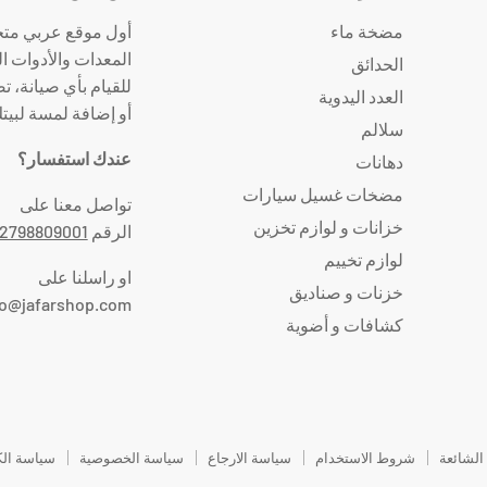
مضخة ماء
أول موقع عربي متخ
المعدات والأدوات ال
الحدائق
للقيام بأي صيانة، ت
العدد اليدوية
أو إضافة لمسة لبيت
سلالم
عندك استفسار؟
دهانات
مضخات غسيل سيارات
تواصل معنا على
خزانات و لوازم تخزين
الرقم
2798809001
لوازم تخييم
او راسلنا على
خزنات و صناديق
fo@jafarshop.com
كشافات و أضوية
 الشائعة
شروط الاستخدام
سياسة الارجاع
سياسة الخصوصية
سياسة الك