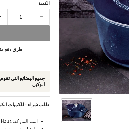
الكمية
طرق دفع متنو
جمیع البضائع التي تقوم
الوكيل
طلب شراء - للكميات الكب
اسم الماركة: Berlinger Haus
مادة الصنع: حديد ص