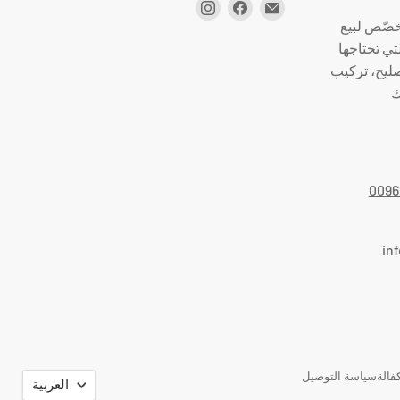
صّص لبيع
تي تحتاجها
صليح، تركيب
ك
0096
in
اللغة
فالة
سياسة التوصيل
العربية