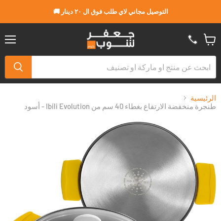
التوصيل مجاني لاي طلب فوق ال ٢٠ دينار 🚚
القا
عربة
التسو
الرئيسية
طنجرة منخفضة الارتفاع بغطاء 40 سم من Ibili Evolution - أسود