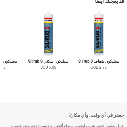
قد يعجبك أيضاً
سيليكون شفاف Silirub S
سيليكون سكني Silirub S
سيليكون اسود b S
.60 JOD
3.05 JOD
2.75 JOD
جعفر في أي وقت، وأي مكان!
حمل تطبيق جعفر شوب لتجربة تسوق أفضل والاستمتاع بعروض حصرية.