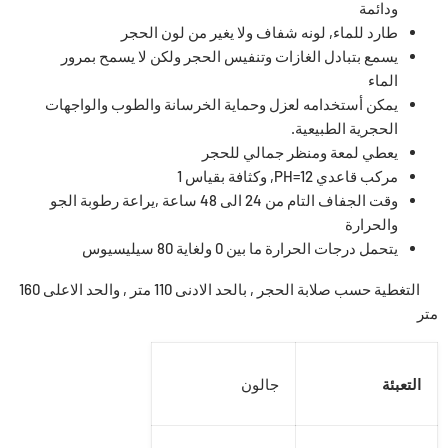
ودائمة
طارد للماء, لونه شفاف ولا يغير من لون الحجر
يسمع بتبادل الغازات وتنفيس الحجر ولكن لا يسمح بمرور
الماء
يمكن أستخدامه لعزل وحماية الخرسانة والطوب والواجهات
الحجرية الطبيعية.
يعطي لمعة ومنظر جمالي للحجر
مركب قاعدي PH=12, وكثافة بقياس 1
وقت الجفاف التام من 24 الى 48 ساعة ,يراعة رطوبة الجو
والحرارة
يتحمل درجات الحرارة ما بين 0 ولغاية 80 سيليسيوس
التغطية حسب صلابة الحجر , بالحد الادنى 110 متر , والحد الاعلى 160
متر
التعبئة
جالون