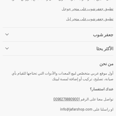
تطبيق جعفرشوب على متجر جوجل
تطبيق جعفرشوب على متجر ابل
جعفر شوب
الأكثر بحثا
من نحن
أول موقع عربي متخصّص لبيع المعدات والأدوات التي تحتاجها للقيام بأي
صيانة، تصليح، تركيب أو إضافة لمسة لبيتك
عندك استفسار؟
تواصل معنا على الرقم
00962798809001
او راسلنا على info@jafarshop.com