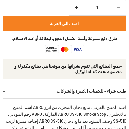
اضف الى العربة
طرق دفع متنوعة وآمنة، تشمل الدفع بالبطاقة أو عند الاستلام.
جمیع البضائع التي تقوم بشرائھا من موقعنا ھي بضائع مكفولة و
مضمونة تحت كفالة الوكيل
طلب شراء - للكميات الكبيرة والشركات
اسم المنتج بالعربي: مانع دخان المحرك من ابرو ABRO اسم المنتج
بالانجليزي: ABRO SS-510 Smoke Stop الماركة: ABRO رقم الموديل:
SS-510 وصف المنتج: يعد مانع دخان ABRO SS-510 إضافه مميزة لزيت
المحرك، مصمم خصيصاً للحد من مشكلة دخان العادم الناتج عن تآكل