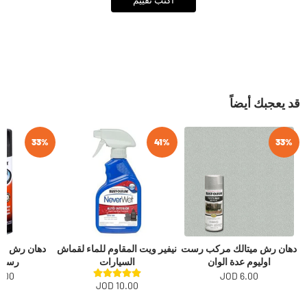
قد يعجبك أيضاً
33%
41%
33%
دهان رش ميتالك مركب رست
نيفير ويت المقاوم للماء لقماش
دهان رش لص
اوليوم عدة الوان
السيارات
رست 
.00 JOD
6.00 JOD
10.00 JOD