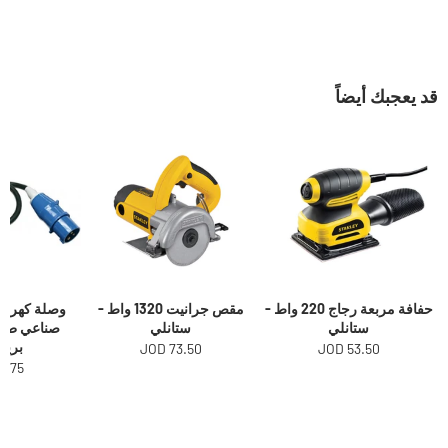
قد يعجبك أيضاً
حفافة مربعة رجاج 220 واط -
مقص جرانيت 1320 واط -
وصلة كهرباء
ستانلي
ستانلي
برين
73.50 JOD
53.50 JOD
.75 JOD