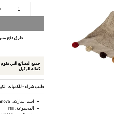
طرق دفع متنوع
جمیع البضائع التي تقوم
كفالة الوكيل
طلب شراء - للكميات الكب
اسم الماركة: Primanova ‎
المجموعة: Mili