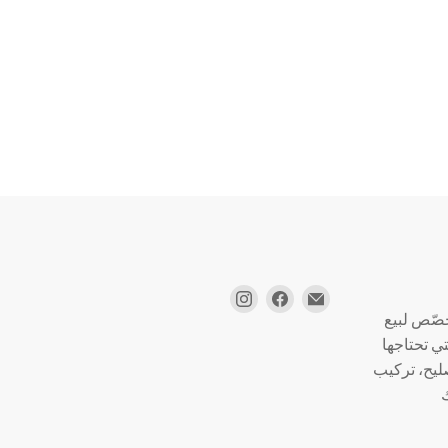
صّص لبيع
تي تحتاجها
صليح، تركيب
ك