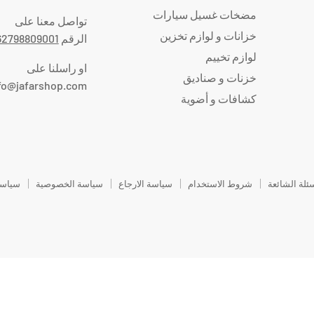
مضخات غسيل سيارات
تواصل معنا على
خزانات و لوازم تخزين
الرقم
62798809001
لوازم تخييم
او راسلنا على
خزنات و صناديق
fo@jafarshop.com
كشافات و أضوية
سئلة الشائعة
شروط الاستخدام
سياسة الارجاع
سياسة الخصوصية
سياسة