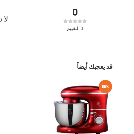
0
لا 
0
التقييم
قد يعجبك أيضاً
56%