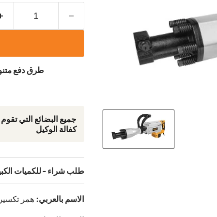
طرق دفع متنوع
جمیع البضائع التي تقوم
كفالة الوكيل
طلب شراء - للكميات الكب
الاسم بالعربي:
همر تكسير كهربائي 1700