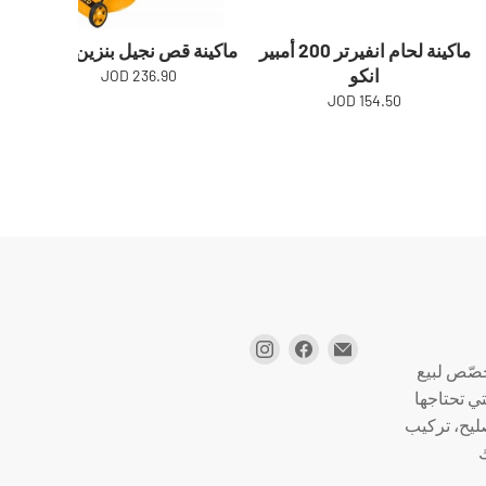
ماكينة لحام انفيرتر 200 أمبير
ماكينة قص نجيل بنزين انكو
ماك
انكو
236.90 JOD
154.50 JOD
صّص لبيع
تي تحتاجها
صليح، تركيب
ك