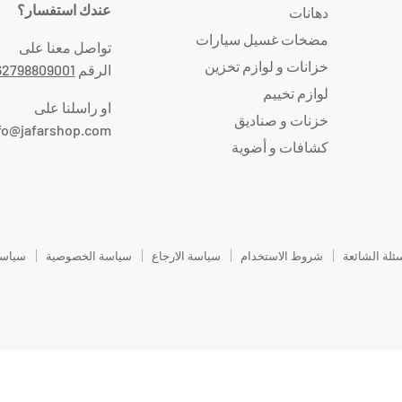
عندك استفسار؟
دهانات
مضخات غسيل سيارات
تواصل معنا على
خزانات و لوازم تخزين
الرقم
62798809001
لوازم تخييم
او راسلنا على
خزنات و صناديق
fo@jafarshop.com
كشافات و أضوية
سئلة الشائعة
شروط الاستخدام
سياسة الارجاع
سياسة الخصوصية
سياسة