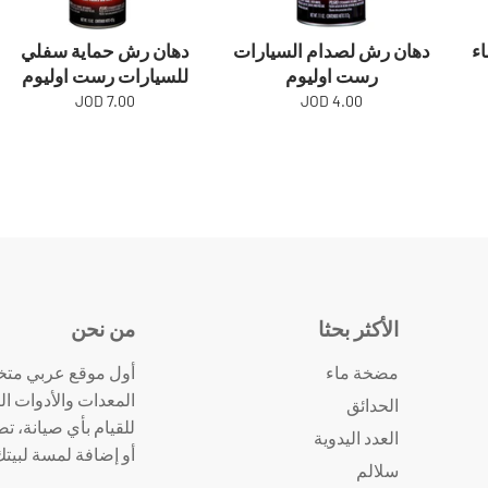
اء
دهان رش لصدام السيارات
دهان رش حماية سفلي
رست اوليوم
للسيارات رست اوليوم
7.00 JOD
4.00 JOD
الأكثر بحثا
من نحن
مضخة ماء
أول موقع عربي متخ
المعدات والأدوات ال
الحدائق
للقيام بأي صيانة، ت
العدد اليدوية
أو إضافة لمسة لبيت
سلالم