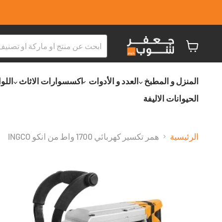
عربة
التسو
المنزل و المطبخ
العدد و الأدوات
اكسسوارات الاثاث
اللو
الحيوانات الاليفة
الرئيسية
همر تكسير كهربائي 1700 واط من انكو INGCO