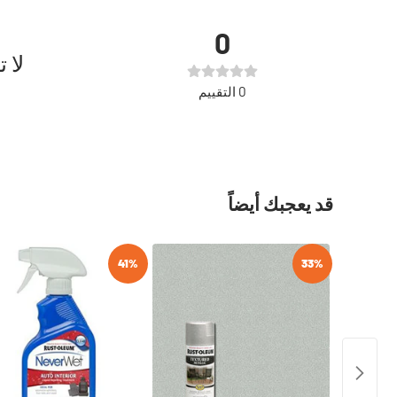
0
لا 
0
التقييم
قد يعجبك أيضاً
41%
33%