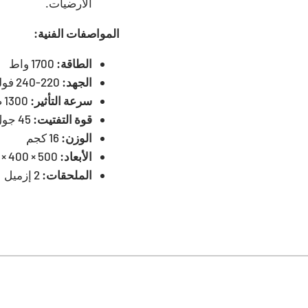
الأرضيات.
المواصفات الفنية:
الطاقة:
1700 واط
الجهد:
220-240 فولت ~ 50 هرتز
سرعة التأثير:
1300 ضربة في الدقيقة
قوة التفتيت:
45 جول
الوزن:
16 كجم
الأبعاد:
500 × 400 × 750 ملم
الملحقات:
2 إزميل