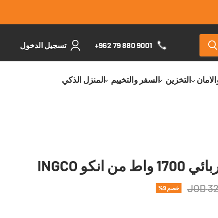
+962 79 880 9001
تسجيل الدخول
الامان
التخزين
السفر والتخييم
المنزل الذكي
 انكو INGCO
320
خصم
9
%