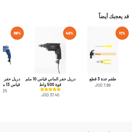
قد يعجبك أيضاً
38%
42%
11%
طقم عدة 3 قطع
دريل حفر الماني قياس 10 ملم
دريل حفر للح
قوة 500 واط
قياس 13 ملم قوة 600 واط
7.99 JOD
.25 JOD
37.45 JOD